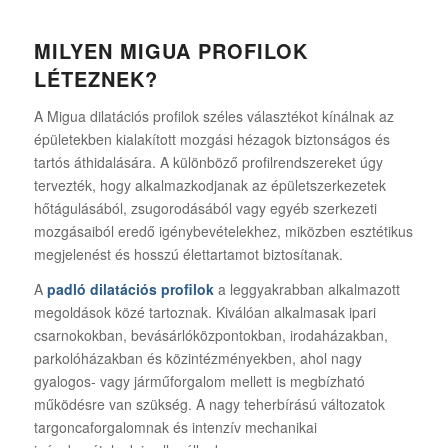
MILYEN MIGUA PROFILOK
LÉTEZNEK?
A Migua dilatációs profilok széles választékot kínálnak az
épületekben kialakított mozgási hézagok biztonságos és
tartós áthidalására. A különböző profilrendszereket úgy
tervezték, hogy alkalmazkodjanak az épületszerkezetek
hőtágulásából, zsugorodásából vagy egyéb szerkezeti
mozgásaiból eredő igénybevételekhez, miközben esztétikus
megjelenést és hosszú élettartamot biztosítanak.
A
padló dilatációs profilok
a leggyakrabban alkalmazott
megoldások közé tartoznak. Kiválóan alkalmasak ipari
csarnokokban, bevásárlóközpontokban, irodaházakban,
parkolóházakban és közintézményekben, ahol nagy
gyalogos- vagy járműforgalom mellett is megbízható
működésre van szükség. A nagy teherbírású változatok
targoncaforgalomnak és intenzív mechanikai