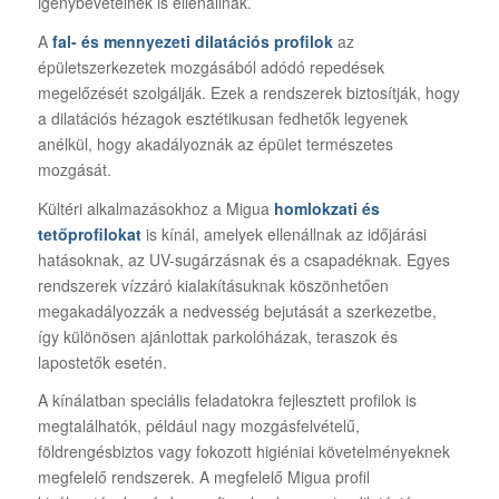
igénybevételnek is ellenállnak.
A
fal- és mennyezeti dilatációs profilok
az
épületszerkezetek mozgásából adódó repedések
megelőzését szolgálják. Ezek a rendszerek biztosítják, hogy
a dilatációs hézagok esztétikusan fedhetők legyenek
anélkül, hogy akadályoznák az épület természetes
mozgását.
Kültéri alkalmazásokhoz a Migua
homlokzati és
tetőprofilokat
is kínál, amelyek ellenállnak az időjárási
hatásoknak, az UV-sugárzásnak és a csapadéknak. Egyes
rendszerek vízzáró kialakításuknak köszönhetően
megakadályozzák a nedvesség bejutását a szerkezetbe,
így különösen ajánlottak parkolóházak, teraszok és
lapostetők esetén.
A kínálatban speciális feladatokra fejlesztett profilok is
megtalálhatók, például nagy mozgásfelvételű,
földrengésbiztos vagy fokozott higiéniai követelményeknek
megfelelő rendszerek. A megfelelő Migua profil