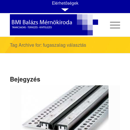
Elérhetőségek
Tag Archive for: fugaszalag választás
Bejegyzés