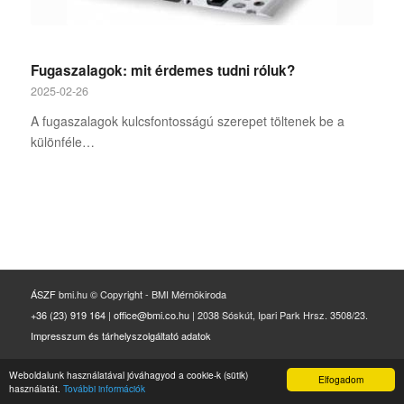
Fugaszalagok: mit érdemes tudni róluk?
2025-02-26
A fugaszalagok kulcsfontosságú szerepet töltenek be a
különféle…
ÁSZF
bmi.hu © Copyright - BMI Mérnökiroda
+36 (23) 919 164
|
office@bmi.co.hu
|
2038
Sóskút
,
Ipari Park Hrsz. 3508/23.
Impresszum és tárhelyszolgáltató adatok
Weboldalunk használatával jóváhagyod a cookie-k (sütik)
Elfogadom
használatát.
További információk