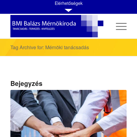
Elérhetőségek
Tag Archive for: Mérnöki tanácsadás
Bejegyzés