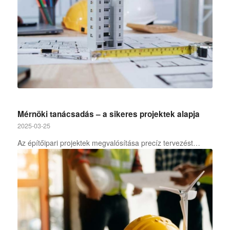
Mérnöki tanácsadás – a sikeres projektek alapja
2025-03-25
Az építőipari projektek megvalósítása precíz tervezést…