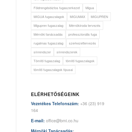
Földrengésbiztos fugaszerkezet
Migua
MIGUA fugaszalagok
MIGUMAX
MIGUPREN
Migupren fugaszalag
Mérnökiroda tervezés
Mérnöki tanácsadás
professzionális fuga
rugalmas fugaszalag
szerkezettervezés
sínrendszer
sínrendszerek
Tömítő fugaszalag
tömítő fugaszalagok
tömítő fugaszalagok típusai
ELÉRHETŐSÉGEINK
Vezetékes Telefonszám:
+36 (23) 919
164
E-mail:
office@bmi.co.hu
Mérnöki Tanácsadás: