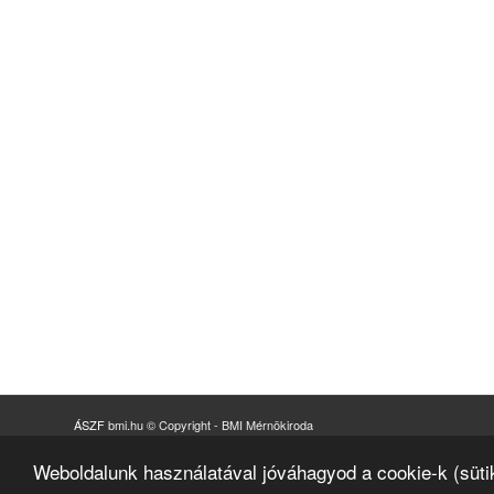
ÁSZF
bmi.hu © Copyright - BMI Mérnökiroda
+36 (23) 919 164
|
office@bmi.co.hu
|
2038
Sóskút
,
Ipari Park Hrsz. 3508/23.
Weboldalunk használatával jóváhagyod a cookie-k (süti
Impresszum és tárhelyszolgáltató adatok