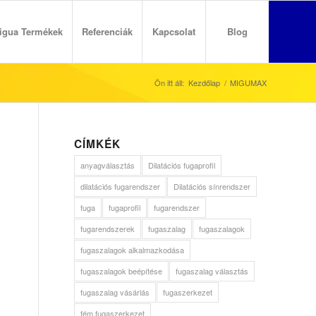
igua Termékek
Referenciák
Kapcsolat
Blog
Ön itt áll:
Kezdőlap
/
MIGUMAX
CÍMKÉK
anyagválasztás
Dilatációs fugaprofil
dilatációs fugarendszer
Dilatációs sínrendszer
fuga
fugaprofil
fugarendszer
fugarendszerek
fugaszalag
fugaszalagok
fugaszalagok alkalmazkodása
fugaszalagok beépítése
fugaszalag választás
fugaszalag vásárlás
fugaszerkezet
fém fugaszerkezet