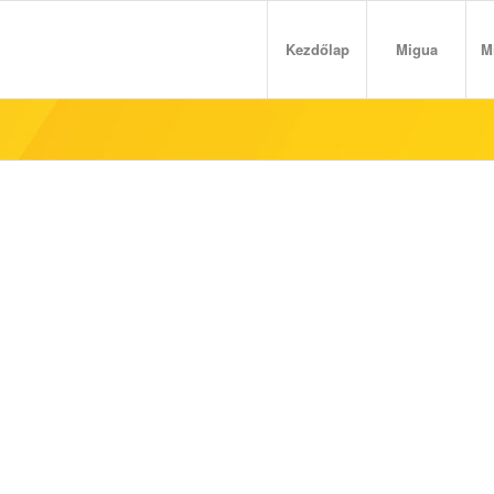
Kezdőlap
Migua
M