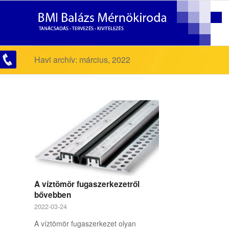
Havi archív: március, 2022
A víztömör fugaszerkezetről
bővebben
2022-03-24
A víztömör fugaszerkezet olyan