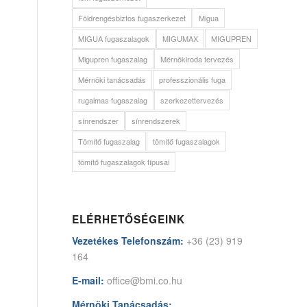
Földrengésbiztos fugaszerkezet
Migua
MIGUA fugaszalagok
MIGUMAX
MIGUPREN
Migupren fugaszalag
Mérnökiroda tervezés
Mérnöki tanácsadás
professzionális fuga
rugalmas fugaszalag
szerkezettervezés
sínrendszer
sínrendszerek
Tömítő fugaszalag
tömítő fugaszalagok
tömítő fugaszalagok típusai
ELÉRHETŐSÉGEINK
Vezetékes Telefonszám:
+36 (23) 919
164
E-mail:
office@bmi.co.hu
Mérnöki Tanácsadás: