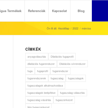
igua Termékek
Referenciák
Kapcsolat
Blog
Ön itt áll:
Kezdőlap
/
2022
/
március
CÍMKÉK
anyagválasztás
Dilatációs fugaprofil
dilatációs fugarendszer
Dilatációs sínrendszer
fuga
fugaprofil
fugarendszer
fugarendszerek
fugaszalag
fugaszalagok
fugaszalagok alkalmazkodása
fugaszalagok beépítése
fugaszalag választás
fugaszalag vásárlás
fugaszerkezet
fém fugaszerkezet