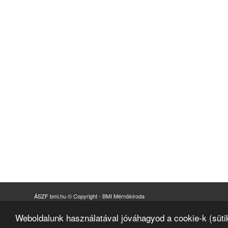
ÁSZF
bmi.hu © Copyright - BMI Mérnökiroda
+36 (23) 919 164
|
office@bmi.co.hu
|
2038
Sóskút
,
Ipari Park Hrsz. 3508/23.
Weboldalunk használatával jóváhagyod a cookie-k (süti
Impresszum és tárhelyszolgáltató adatok