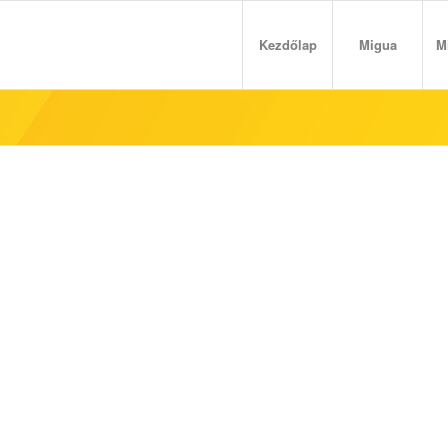
Kezdőlap
Migua
M