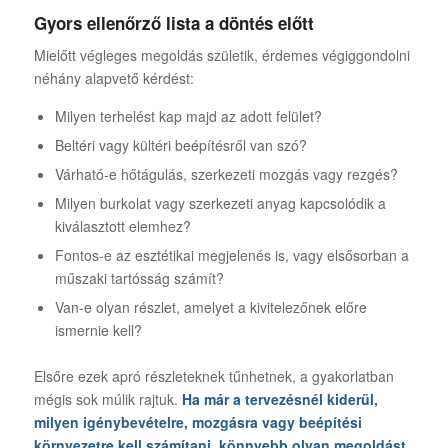
Gyors ellenőrző lista a döntés előtt
Mielőtt végleges megoldás születik, érdemes végiggondolni
néhány alapvető kérdést:
Milyen terhelést kap majd az adott felület?
Beltéri vagy kültéri beépítésről van szó?
Várható-e hőtágulás, szerkezeti mozgás vagy rezgés?
Milyen burkolat vagy szerkezeti anyag kapcsolódik a
kiválasztott elemhez?
Fontos-e az esztétikai megjelenés is, vagy elsősorban a
műszaki tartósság számít?
Van-e olyan részlet, amelyet a kivitelezőnek előre
ismernie kell?
Elsőre ezek apró részleteknek tűnhetnek, a gyakorlatban
mégis sok múlik rajtuk.
Ha már a tervezésnél kiderül,
milyen igénybevételre, mozgásra vagy beépítési
környezetre kell számítani, könnyebb olyan megoldást