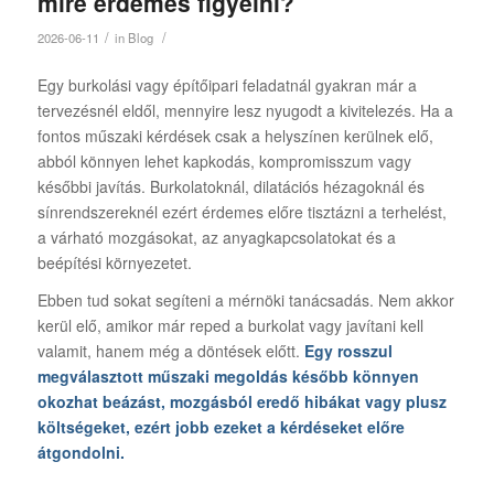
mire érdemes figyelni?
/
/
2026-06-11
in
Blog
Egy burkolási vagy építőipari feladatnál gyakran már a
tervezésnél eldől, mennyire lesz nyugodt a kivitelezés. Ha a
fontos műszaki kérdések csak a helyszínen kerülnek elő,
abból könnyen lehet kapkodás, kompromisszum vagy
későbbi javítás. Burkolatoknál, dilatációs hézagoknál és
sínrendszereknél ezért érdemes előre tisztázni a terhelést,
a várható mozgásokat, az anyagkapcsolatokat és a
beépítési környezetet.
Ebben tud sokat segíteni a mérnöki tanácsadás. Nem akkor
kerül elő, amikor már reped a burkolat vagy javítani kell
valamit, hanem még a döntések előtt.
Egy rosszul
megválasztott műszaki megoldás később könnyen
okozhat beázást, mozgásból eredő hibákat vagy plusz
költségeket, ezért jobb ezeket a kérdéseket előre
átgondolni.