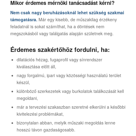
Mikor érdemes mérnöki tanácsadást kérni?
Nem csak nagy beruházásoknál lehet szükség szakmai
támogatásra.
Már egy kisebb, de műszakilag érzékeny
feladatnál is sokat számíthat, ha a döntések nem
megszokásból vagy találgatás alapján születnek meg.
Érdemes szakértőhöz fordulni, ha:
dilatációs hézag, fugaprofil vagy sínrendszer
kiválasztása előtt áll,
nagy forgalmú, ipari vagy közösségi használatú terület
készül,
különböző szerkezetek vagy burkolatok találkozását kell
megoldani,
már a tervezési szakaszban szeretné elkerülni a későbbi
kivitelezési problémákat,
bizonytalan abban, melyik műszaki megoldás lenne
hosszú távon gazdaságosabb.