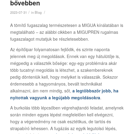
bővebben
/
/
2023-07-31
in
Blog
A tömítő fugaszalag természetesen a MIGUA kínálatában is
megtalálható – az alábbi cikkben a MIGUPREN rugalmas
fugaszalagot mutatjuk be részletesebben.
Az építőipar folyamatosan fejlődik, és szinte naponta
jelennek meg új megoldások. Ennek van egy hátulütője is,
mégpedig a választék bősége: egy-egy problémára akár
több tucatnyi megoldás is létezhet, a szakembereknek
pedig dönteniük kell, hogy melyiket is válasszák. Sokszor
érdemesebb a hagyományos, bevált technikákat
alkalmazni, ám nem mindig, sőt,
a legtöbbször jobb, ha
nyitottak vagyunk a legújabb megoldásokra
.
A burkolás több lépcsőben végrehajtandó feladat, amelynek
során minden egyes lépést megfelelően kell elvégezni,
hogy a végeredmény ne csak esztétikus, de tartós és
strapabíró lehessen. A fugázás az egyik legutolsó lépés,