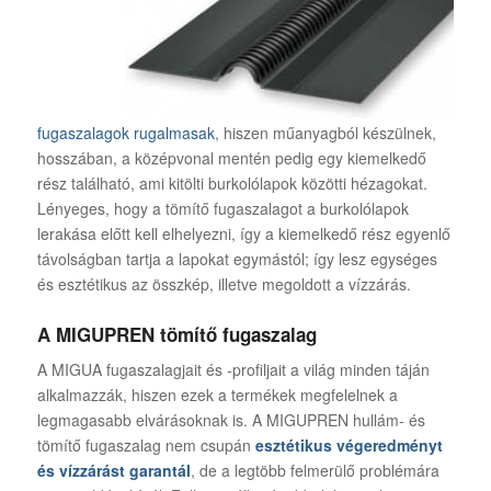
fugaszalagok rugalmasak
, hiszen műanyagból készülnek,
hosszában, a középvonal mentén pedig egy kiemelkedő
rész található, ami kitölti burkolólapok közötti hézagokat.
Lényeges, hogy a tömítő fugaszalagot a burkolólapok
lerakása előtt kell elhelyezni, így a kiemelkedő rész egyenlő
távolságban tartja a lapokat egymástól; így lesz egységes
és esztétikus az összkép, illetve megoldott a vízzárás.
A MIGUPREN tömítő fugaszalag
A MIGUA fugaszalagjait és -profiljait a világ minden táján
alkalmazzák, hiszen ezek a termékek megfelelnek a
legmagasabb elvárásoknak is. A MIGUPREN hullám- és
tömítő fugaszalag nem csupán
esztétikus végeredményt
és vízzárást garantál
, de a legtöbb felmerülő problémára