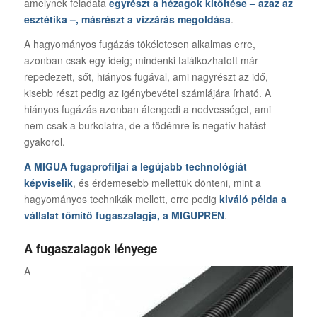
amelynek feladata
egyrészt a hézagok kitöltése – azaz az
esztétika –, másrészt a vízzárás megoldása
.
A hagyományos fugázás tökéletesen alkalmas erre,
azonban csak egy ideig; mindenki találkozhatott már
repedezett, sőt, hiányos fugával, ami nagyrészt az idő,
kisebb részt pedig az igénybevétel számlájára írható. A
hiányos fugázás azonban átengedi a nedvességet, ami
nem csak a burkolatra, de a födémre is negatív hatást
gyakorol.
A MIGUA fugaprofiljai a legújabb technológiát
képviselik
, és érdemesebb mellettük dönteni, mint a
hagyományos technikák mellett, erre pedig
kiváló példa a
vállalat tömítő fugaszalagja, a MIGUPREN
.
A fugaszalagok lényege
A