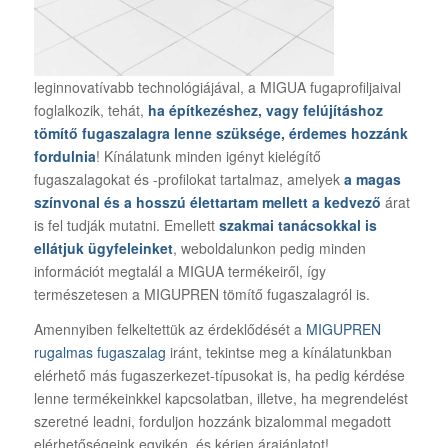
leginnovatívabb technológiájával, a MIGUA fugaprofiljaival
foglalkozik, tehát,
ha építkezéshez, vagy felújításhoz
tömítő fugaszalagra lenne szüksége, érdemes hozzánk
fordulnia
! Kínálatunk minden igényt kielégítő
fugaszalagokat és -profilokat tartalmaz, amelyek
a magas
színvonal és a hosszú élettartam mellett a kedvező
árat
is fel tudják mutatni. Emellett
szakmai tanácsokkal is
ellátjuk ügyfeleinket
, weboldalunkon pedig minden
információt megtalál a MIGUA termékeiről, így
természetesen a MIGUPREN tömítő fugaszalagról is.
Amennyiben felkeltettük az érdeklődését a
MIGUPREN
rugalmas fugaszalag
iránt, tekintse meg a kínálatunkban
elérhető más fugaszerkezet-típusokat is, ha pedig kérdése
lenne termékeinkkel kapcsolatban, illetve, ha megrendelést
szeretné leadni, forduljon hozzánk bizalommal megadott
elérhetőségeink egyikén, és kérjen árajánlatot!