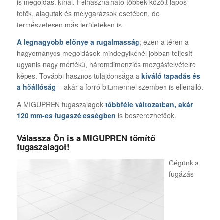
is megoldást kínál. Felhasználható többek között lapos
tetők, alagutak és mélygarázsok esetében, de
természetesen más területeken is.
A legnagyobb előnye a rugalmasság
; ezen a téren a
hagyományos megoldások mindegyikénél jobban teljesít,
ugyanis nagy mértékű, háromdimenziós mozgásfelvételre
képes. További hasznos tulajdonsága a
kiváló tapadás és
a hőállóság
– akár a forró bitumennel szemben is ellenálló.
A MIGUPREN fugaszalagok
többféle változatban, akár
120 mm-es fugaszélességben
is beszerezhetőek.
Válassza Ön is a MIGUPREN tömítő
fugaszalagot!
Cégünk a
fugázás