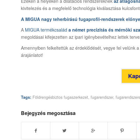
Ezeken a helyeken a dilatációs rendszereknek
az átlagosná
kivitelezés és a megfelelő technológia kiválasztása kulcsfon
A MIGUA nagy teherbírású fugaprofil-rendszerek előnye
A
MIGUA termékcsalád
a német precizitás és mérnöki sza
megoldásai kifejezetten az ipari igénybevételhez lettek terv
Amennyiben felkeltettük az érdeklődését, vegye fel velünk a 
árajánlatot!
Kapc
Tags:
Földrengésbiztos fugaszerkezet
,
fugarendszer
,
fugarendszer
Bejegyzés megosztása