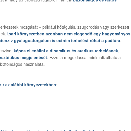
szerkezetek mozgását – például hőtágulás, zsugorodás vagy szerkezeti
nek.
Ipari környezetben azonban nem elegendő egy hagyományos
ntenzív gyalogosforgalom is extrém terhelést róhat a padlóra
.
lesztve:
képes ellenállni a dinamikus és statikus terhelésnek,
esztétikus megjelenését
. Ezzel a megoldással minimalizálható a
ó biztonságos használata.
lt az alábbi környezetekben
: