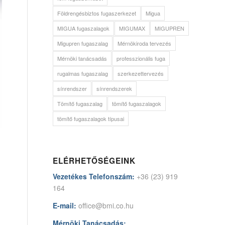
Földrengésbiztos fugaszerkezet
Migua
MIGUA fugaszalagok
MIGUMAX
MIGUPREN
Migupren fugaszalag
Mérnökiroda tervezés
Mérnöki tanácsadás
professzionális fuga
rugalmas fugaszalag
szerkezettervezés
sínrendszer
sínrendszerek
Tömítő fugaszalag
tömítő fugaszalagok
tömítő fugaszalagok típusai
ELÉRHETŐSÉGEINK
Vezetékes Telefonszám:
+36 (23) 919
164
E-mail:
office@bmi.co.hu
Mérnöki Tanácsadás: