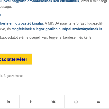
l jóval nagyobb erőhatásoknak kell ellenállniuk
, ezért a minőségi
tosságú.
i
kértelem ötvözetét kínálja
. A MIGUA nagy teherbírású fugaprofil-
ezve, és
megfelelnek a legszigorúbb európai szabványoknak is
.
kapcsolatot elérhetőségeinken, tegye fel kérdéseit, és kérjen
solatfelvétel
ek
,
fugaszerkezet