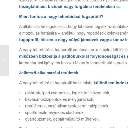
hézagkitöltést biztosít nagy forgalmú területeken is
.
Miért fontos a nagy teherbírású fugaprofil?
A dilatációs hézagok célja, hogy lehetővé tegyék az épület
elmozdulás hatására – anélkül, hogy repedések keletkezné
fugaprofil, hiszen a nagy súlyú járművek vagy akár az i
A nagy teherbírású fugaprofil pontosan erre a célra lett kifej
Spórolja meg a
miközben biztosítja a padlóburkolat folytonosságát és 
karbantartási
karbantartási igény, és hosszú távon is fenntartható a padl
költségeket fugaszalag
vásárlással!
Jellemző alkalmazási területek
A nagy teherbírású fugaprofil használata
különösen indoko
• raktárak, ipari csarnokok, logisztikai központok,
• bevásárlóközpontok és mélygarázsok,
• repülőterek, vasútállomások, terminálépületek,
• sportlétesítmények és stadionok,
• gyártóüzemek, gépjárműjavító műhelyek.