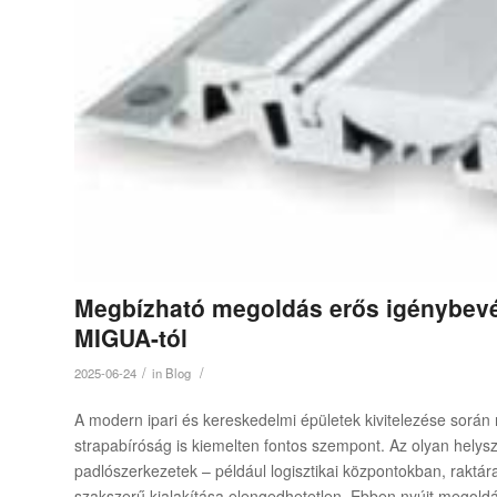
Megbízható megoldás erős igénybevét
MIGUA-tól
/
/
2025-06-24
in
Blog
A modern ipari és kereskedelmi épületek kivitelezése során 
strapabíróság is kiemelten fontos szempont. Az olyan hely
padlószerkezetek – például logisztikai központokban, raktá
szakszerű kialakítása elengedhetetlen. Ebben nyújt megoldá