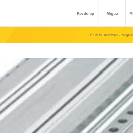
Kezdőlap
Migua
M
Ön itt áll:
Kezdőlap
/
Megbízh