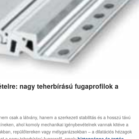
elre: nagy teherbírású fugaprofilok a
nem csak a látvány, hanem a szerkezeti stabilitás és a hosszú távú
színeken, ahol komoly mechanikai igénybevételnek vannak kitéve a
rakban, repülőtereken vagy mélygarázsokban – a dilatációs hézagok
st a nagy teherbírású fugaprofil, amely
biztonságos és tartós