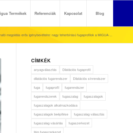
igua Termékek
Referenciák
Kapcsolat
Blog
ató megoldás erős igénybevételre: nagy teherbírású fugaprofilok a MIGUA-...
CÍMKÉK
anyagválasztás
Dilatációs fugaprofil
dilatációs fugarendszer
Dilatációs sínrendszer
fuga
fugaprofil
fugarendszer
fugarendszerek
fugaszalag
fugaszalagok
fugaszalagok alkalmazkodása
fugaszalagok beépítése
fugaszalag választás
fugaszalag vásárlás
fugaszerkezet
fém fugaszerkezet